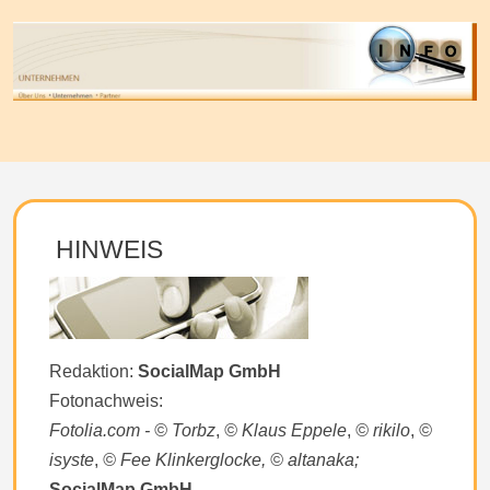
HINWEIS
Redaktion:
SocialMap GmbH
Fotonachweis:
Fotolia.com - © Torbz
,
© Klaus Eppele
,
© rikilo
,
©
isyste
,
© Fee Klinkerglocke, © altanaka;
SocialMap GmbH